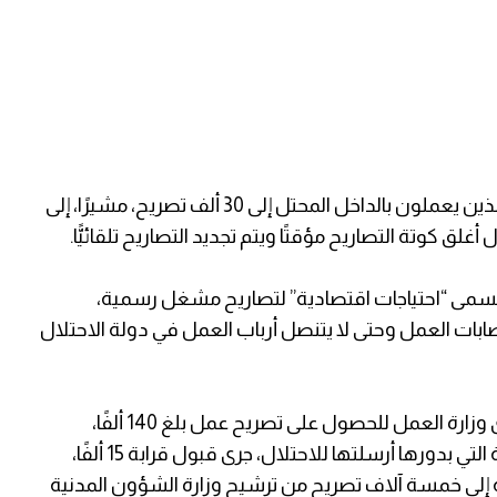
وأكد أن وزارته لا تزال تطالب بزيادة أعداد العمال الذين يعملون بالداخل المحتل إلى 30 ألف تصريح، مشيرًا، إلى
لق كوتة التصاريح مؤقتًا ويتم تجديد التصاريح تلقائيًّا.
مسمى “احتياجات اقتصادية” لتصاريح مشغل رسمية،
ات العمل وحتى لا يتنصل أرباب العمل في دولة الاحتلال
وبحسب الغصين، فإن عدد العمال المسجلين لدى وزارة العمل للحصول على تصريح عمل بلغ 140 ألفًا،
أرسلت الوزارة 40 ألف اسم لوزارة الشؤون المدنية التي بدورها أرسلتها للاحتلال، جرى قبول قرابة 15 ألفًا،
 إضافة إلى خمسة آلاف تصريح من ترشيح وزارة الشؤون المدنية