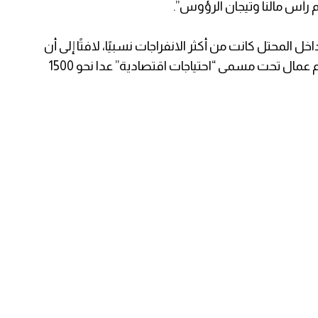
 رأس مالنا وتيجان الرؤوس”.
المحتل كانت من أكثر الانفراجات نسبيًا، لافتًا إلى أن
عدد العمال في الداخل بلغ 18500 عامل معظمهم عمال تحت مسمى “احتياجات اقتصادية” عدا نحو 1500