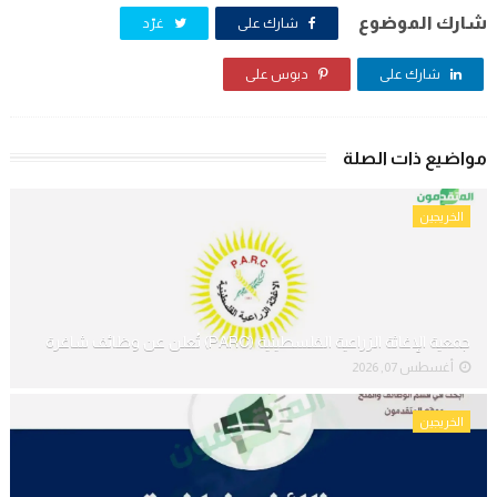
شارك الموضوع
شارك على
غرّد
شارك على
دبوس على
مواضيع ذات الصلة
الخريجين
جمعية الإغاثة الزراعية الفلسطينية (PARC) تُعلن عن وظائف شاغرة
أغسطس 07, 2026
الخريجين