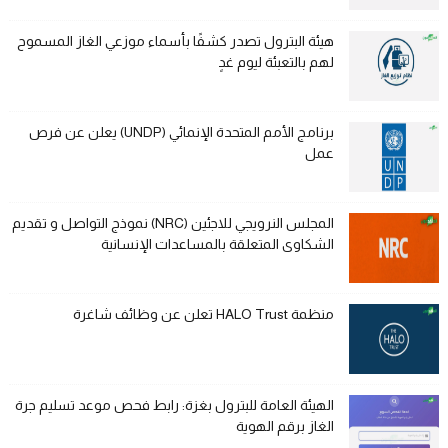
هيئة البترول تصدر كشفًا بأسماء موزعي الغاز المسموح
لهم بالتعبئة ليوم غدٍ
برنامج الأمم المتحدة الإنمائي (UNDP) يعلن عن فرص
عمل
المجلس النرويجي للاجئين (NRC) نموذج التواصل و تقديم
الشكاوى المتعلقة بالمساعدات الإنسانية
منظمة HALO Trust تعلن عن وظائف شاغرة
الهيئة العامة للبترول بغزة: رابط فحص موعد تسليم جرة
الغاز برقم الهوية