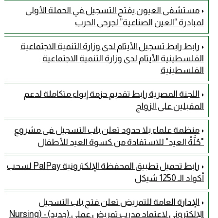
مستشفى العيون يفتح التسجيل في الحملة الأولى
لمبادرة “العين الصناعية” لجرحى الحرب
رابط رابط تسجيل الأيتام لدى وزارة التنمية الاجتماعية
الفلسطينية الأيتام لدى وزارة التنمية الاجتماعية
الفلسطينية
اللجنة المصرية رابط تقديم حزمة إيواء متكاملة لدعم
المقبلين على الزواج
منظمة علماء بلا حدود تعلن باب التسجيل في مشروع
"حُلَّةُ العيد" للاستفادة من كسوة العيد للأطفال
رابط تحميل تطبيق المحفظة الإلكترونية PalPay لسحب
أكواد الـ 1250 شيكل
الإدارة العامة للتمريض تعلن فتح باب التسجيل
الإلكتروني لاعتماد مدرب تمريض عملي (جديد) - (Nursing